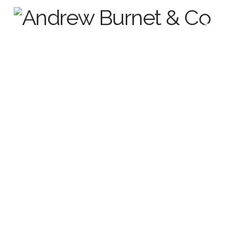
El blog de Andrew
Cuando no está reunido con
clientes, busca lugares
inspiradores o sube montañas
escocesas. ¡Andrew escribe aquí
todo sobre el maravilloso mundo
de los eventos en Escocia!