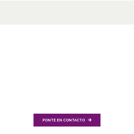
Únete a nosotros
Queremos escuchar tu opinión y
tus ideas, así que por favor ponte
en contacto con nosotros
PONTE EN CONTACTO