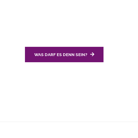
Zusammenkunft in ländlic
finden Ihnen den perfekt
Essen und Spielen!
WAS DARF ES DENN SEIN?